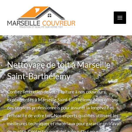
Aller
au
contenu
Nettoyage de toit à Marseille
Saint-Barthélemy
Confiez l’entretien de votre toiture à nos couvreurs
expérimentés à Marseille Saint-Barthélemy. Nous offrons
des services professionnels pour assurer la longévité et
l’efficacité de votre toit. Nos experts qualifiés utilisent les
meilleures techniques et matériaux pour garantir un travail
de qualité. Contactez-nous dès aujourd’hui pour une