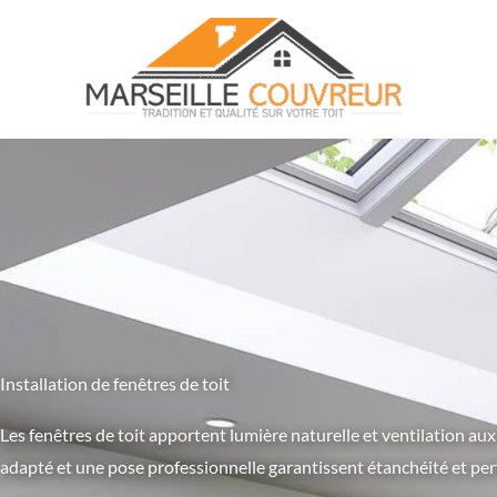
Aller
au
contenu
Installation de fenêtres de toit
Les fenêtres de toit apportent lumière naturelle et ventilation aux
adapté et une pose professionnelle garantissent étanchéité et pe