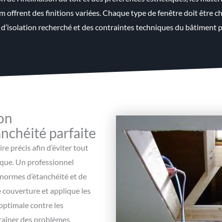
m offrent des finitions variées. Chaque type de fenêtre doit être ch
 d’isolation recherché et des contraintes techniques du bâtiment p
ion
nchéité parfaite
re précis afin d’éviter tout
ique. Un professionnel
s normes d’étanchéité et de
e couverture et applique les
optimale contre les
traîner des problèmes