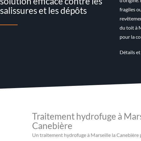
solution efficace contre les
d’origine.
salissures et les dépôts
fragiles o
revêtement
du toit à 
pour la c
Détails et
Traitement hydrofuge à Marse
Canebière
Un traitement hydrofuge à Marseille la Canebière 