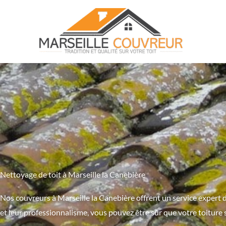
Aller
au
contenu
Nettoyage de toit à Marseille la Canebière
Nos couvreurs à Marseille la Canebière offrent un service expert d’
et leur professionnalisme, vous pouvez être sûr que votre toiture