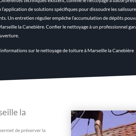
 Différentes techniques existent, comme le nettoyage à basse press
u l’application de solutions spécifiques pour dissoudre les saliss
s. Un entretien régulier empêche l’accumulation de dépôts pouvant 
Marseille la Canebière. Confier le nettoyage à un professionnel gar
ouverture.
 informations sur le
nettoyage de toiture à Marseille la Canebière
ille la
permet de préserver la