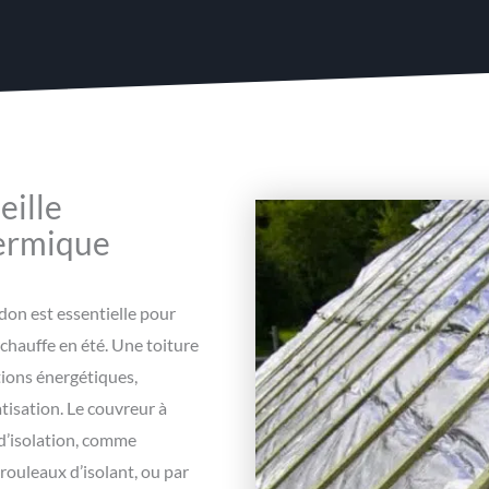
eille
hermique
don est essentielle pour
urchauffe en été. Une toiture
tions énergétiques,
tisation. Le couvreur à
d’isolation, comme
 rouleaux d’isolant, ou par