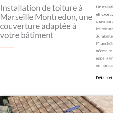
Installation de toiture à
L’installa
Marseille Montredon, une
efficace c
couvreur 
couverture adaptée à
les toitur
votre bâtiment
durabilité
l’étanchéi
nécessite
appel à u
nombreus
Détails et