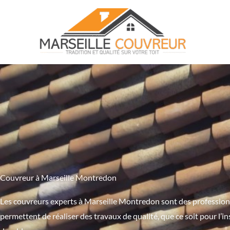
Aller
au
contenu
Couvreur à Marseille Montredon
Les couvreurs experts à Marseille Montredon sont des professionnel
permettent de réaliser des travaux de qualité, que ce soit pour l’ins