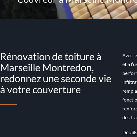
Rénovation de toiture à
Avec le
Marseille Montredon,
et à l’
perform
redonnez une seconde vie
infiltr
à votre couverture
remplac
fonctio
renforc
des tra
Détails